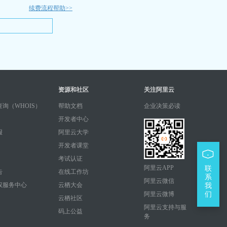
续费流程帮助>>
资源和社区
关注阿里云
询（WHOIS）
帮助文档
企业决策必读
开发者中心
报
阿里云大学
开发者课堂
考试认证
阿里云APP
联
告
在线工作坊
系
阿里云微信
权服务中心
云栖大会
我
阿里云微博
们
云栖社区
阿里云支持与服
码上公益
务