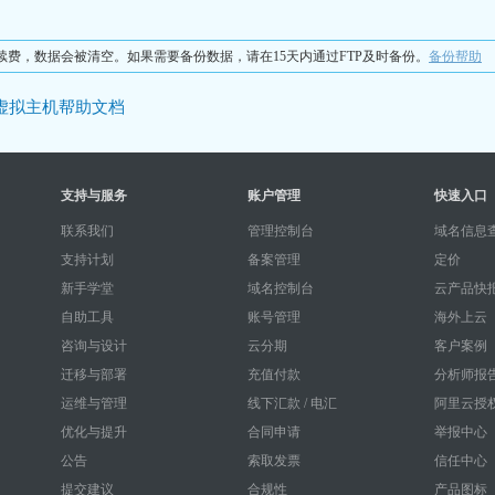
不续费，数据会被清空。如果需要备份数据，请在15天内通过FTP及时备份。
备份帮助
虚拟主机帮助文档
支持与服务
账户管理
快速入口
联系我们
管理控制台
域名信息查
支持计划
备案管理
定价
新手学堂
域名控制台
云产品快
自助工具
账号管理
海外上云
咨询与设计
云分期
客户案例
迁移与部署
充值付款
分析师报
运维与管理
线下汇款 / 电汇
阿里云授
优化与提升
合同申请
举报中心
公告
索取发票
信任中心
提交建议
合规性
产品图标