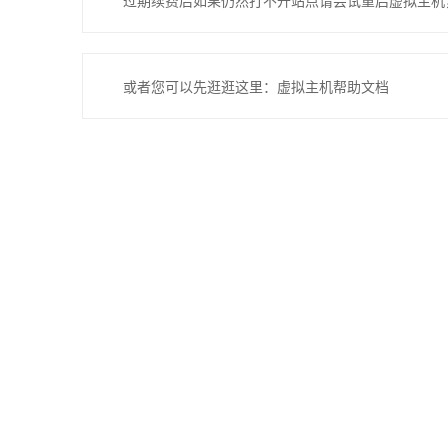
过期续费后如果仍然打不开站点请尝试重启虚拟主机
或者您可以先逛逛这里：虚拟主机帮助文档